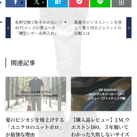
名刺交換で恥をかかない！
真夏のビジネスシーンを涼
40代メンズが選ぶべき
しく乗り切るジャケットの
「薄型レザー名刺入れ」
正解とは
関連記事
夏のビジカジを格上げする
【購入品レビュー】J.M.ウ
「ユニクロのニットポロ」
エストン180。３年履いて
が最強な理由
わかった失敗しないサイズ