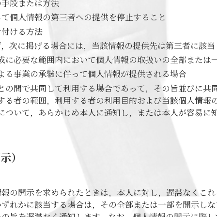
の手段または方法
じて個人情報の第三者への提供を停止すること
け付ける方法
ず，次に掲げる場合には，当該情報の提供先は第三者に該当
成に必要な範囲内において個人情報の取扱いの全部または
よる事業の承継に伴って個人情報が提供される場合
との間で共同して利用する場合であって，その旨並びに共
する者の範囲，利用する者の利用目的および当該個人情報
について，あらかじめ本人に通知し，または本人が容易に
開示）
情報の開示を求められたときは，本人に対し，遅滞なくこれ
いずれかに該当する場合は，その全部または一部を開示しな
の旨を遅滞なく通知します。なお，個人情報の開示に際しては