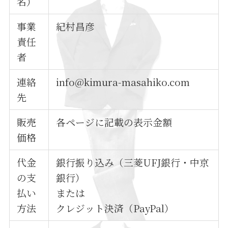
名）
事業
紀村昌彦
責任
者
連絡
info@kimura-masahiko.com
先
販売
各ページに記載の表示金額
価格
代金
銀行振り込み（三菱UFJ銀行・中京
の支
銀行）
払い
または
方法
クレジット決済（PayPal）